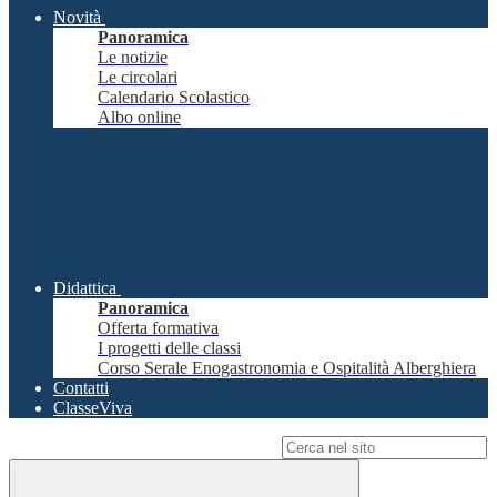
Novità
Panoramica
Le notizie
Le circolari
Calendario Scolastico
Albo online
Didattica
Panoramica
Offerta formativa
I progetti delle classi
Corso Serale Enogastronomia e Ospitalità Alberghiera
Contatti
ClasseViva
Campo di ricerca per le pagine del sito