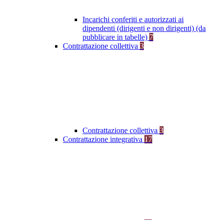
Incarichi conferiti e autorizzati ai
dipendenti (dirigenti e non dirigenti) (da
pubblicare in tabelle)
7
Contrattazione collettiva
3
Contrattazione collettiva
3
Contrattazione integrativa
17