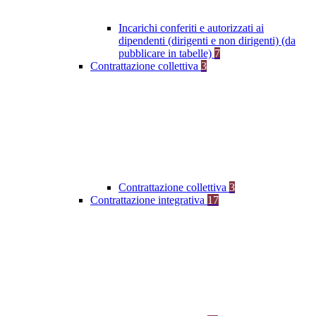
Incarichi conferiti e autorizzati ai
dipendenti (dirigenti e non dirigenti) (da
pubblicare in tabelle)
7
Contrattazione collettiva
3
Contrattazione collettiva
3
Contrattazione integrativa
17