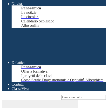
Novità
Panoramica
Le notizie
Le circolari
Calendario Scolastico
Albo online
Didattica
Panoramica
Offerta formativa
I progetti delle classi
Corso Serale Enogastronomia e Ospitalità Alberghiera
Contatti
ClasseViva
Campo di ricerca per le pagine del sito