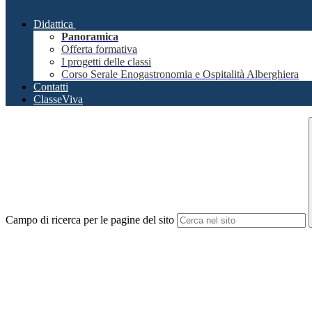
Didattica
Panoramica
Offerta formativa
I progetti delle classi
Corso Serale Enogastronomia e Ospitalità Alberghiera
Contatti
ClasseViva
Campo di ricerca per le pagine del sito