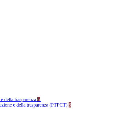
 e della trasparenza
6
rruzione e della trasparenza (PTPCT)
6