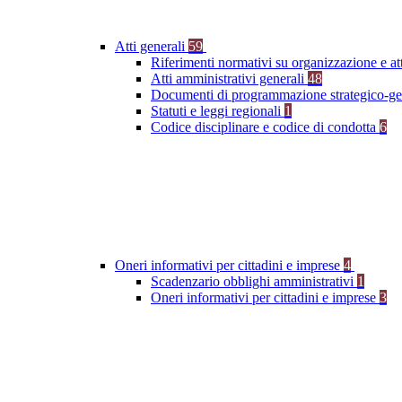
Atti generali
59
Riferimenti normativi su organizzazione e at
Atti amministrativi generali
48
Documenti di programmazione strategico-ge
Statuti e leggi regionali
1
Codice disciplinare e codice di condotta
6
Oneri informativi per cittadini e imprese
4
Scadenzario obblighi amministrativi
1
Oneri informativi per cittadini e imprese
3