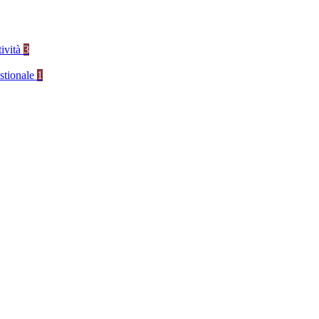
tività
3
stionale
1