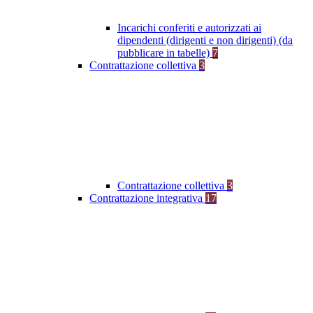
Incarichi conferiti e autorizzati ai
dipendenti (dirigenti e non dirigenti) (da
pubblicare in tabelle)
7
Contrattazione collettiva
3
Contrattazione collettiva
3
Contrattazione integrativa
17