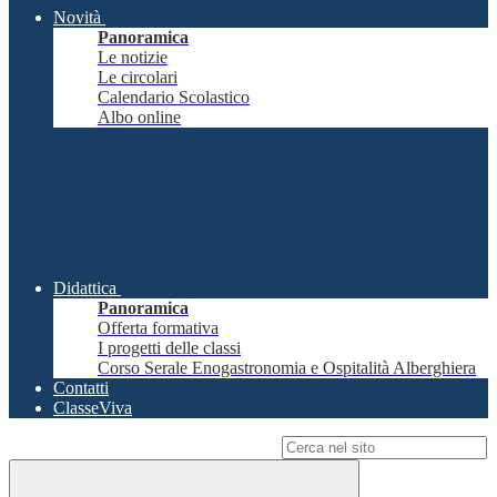
Novità
Panoramica
Le notizie
Le circolari
Calendario Scolastico
Albo online
Didattica
Panoramica
Offerta formativa
I progetti delle classi
Corso Serale Enogastronomia e Ospitalità Alberghiera
Contatti
ClasseViva
Campo di ricerca per le pagine del sito