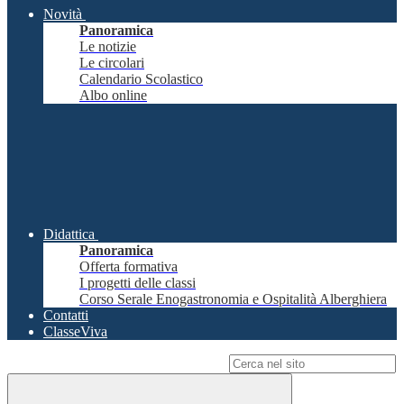
Novità
Panoramica
Le notizie
Le circolari
Calendario Scolastico
Albo online
Didattica
Panoramica
Offerta formativa
I progetti delle classi
Corso Serale Enogastronomia e Ospitalità Alberghiera
Contatti
ClasseViva
Campo di ricerca per le pagine del sito