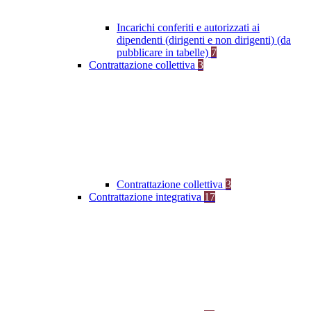
Incarichi conferiti e autorizzati ai
dipendenti (dirigenti e non dirigenti) (da
pubblicare in tabelle)
7
Contrattazione collettiva
3
Contrattazione collettiva
3
Contrattazione integrativa
17