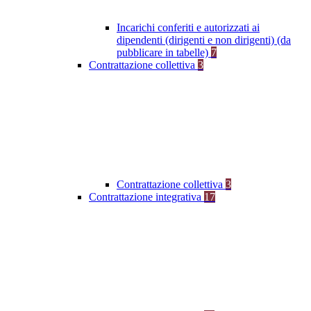
Incarichi conferiti e autorizzati ai
dipendenti (dirigenti e non dirigenti) (da
pubblicare in tabelle)
7
Contrattazione collettiva
3
Contrattazione collettiva
3
Contrattazione integrativa
17