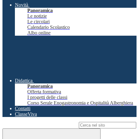
Novità
Panoramica
Le notizie
Le circolari
Calendario Scolastico
Albo online
Didattica
Panoramica
Offerta formativa
I progetti delle classi
Corso Serale Enogastronomia e Ospitalità Alberghiera
Contatti
ClasseViva
Campo di ricerca per le pagine del sito