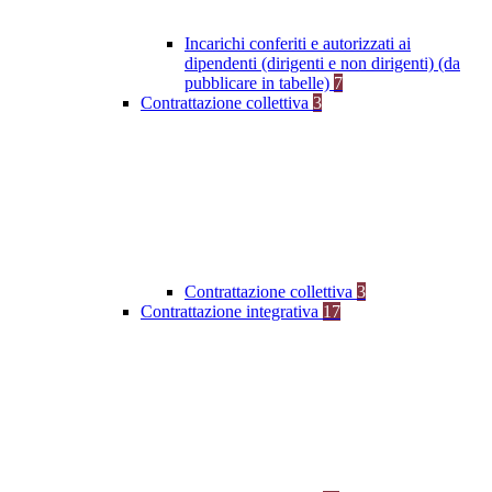
Incarichi conferiti e autorizzati ai
dipendenti (dirigenti e non dirigenti) (da
pubblicare in tabelle)
7
Contrattazione collettiva
3
Contrattazione collettiva
3
Contrattazione integrativa
17