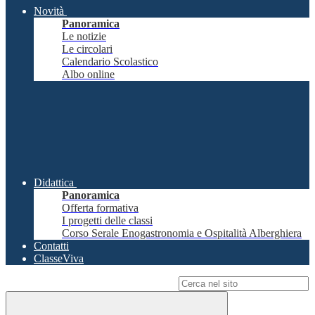
Novità
Panoramica
Le notizie
Le circolari
Calendario Scolastico
Albo online
Didattica
Panoramica
Offerta formativa
I progetti delle classi
Corso Serale Enogastronomia e Ospitalità Alberghiera
Contatti
ClasseViva
Campo di ricerca per le pagine del sito