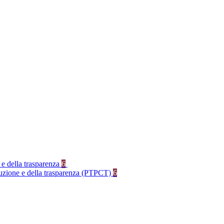
 e della trasparenza
6
rruzione e della trasparenza (PTPCT)
6