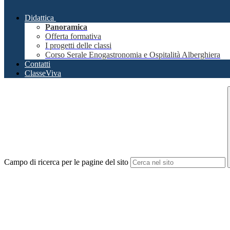
Didattica
Panoramica
Offerta formativa
I progetti delle classi
Corso Serale Enogastronomia e Ospitalità Alberghiera
Contatti
ClasseViva
Campo di ricerca per le pagine del sito