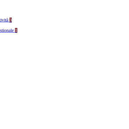
tività
3
stionale
1