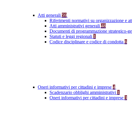
Atti generali
59
Riferimenti normativi su organizzazione e at
Atti amministrativi generali
48
Documenti di programmazione strategico-ge
Statuti e leggi regionali
1
Codice disciplinare e codice di condotta
6
Oneri informativi per cittadini e imprese
4
Scadenzario obblighi amministrativi
1
Oneri informativi per cittadini e imprese
3