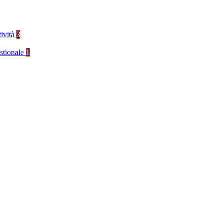
tività
3
stionale
1