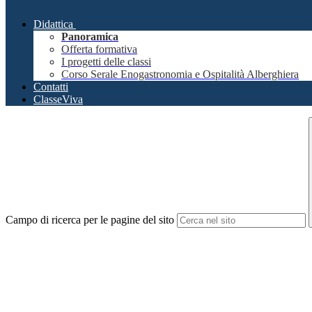
Didattica
Panoramica
Offerta formativa
I progetti delle classi
Corso Serale Enogastronomia e Ospitalità Alberghiera
Contatti
ClasseViva
Campo di ricerca per le pagine del sito