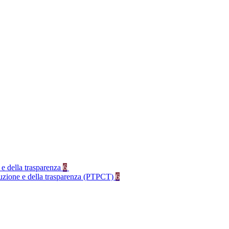
 e della trasparenza
6
rruzione e della trasparenza (PTPCT)
6