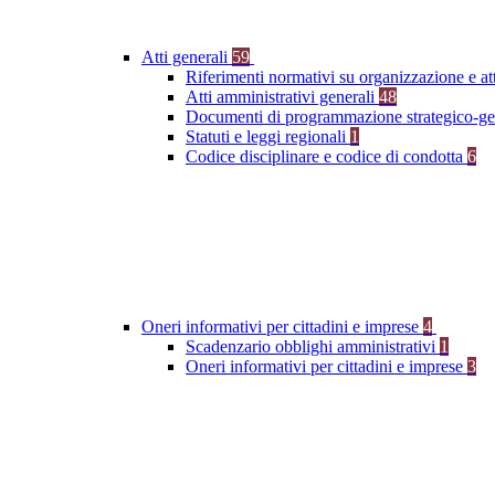
Atti generali
59
Riferimenti normativi su organizzazione e at
Atti amministrativi generali
48
Documenti di programmazione strategico-ge
Statuti e leggi regionali
1
Codice disciplinare e codice di condotta
6
Oneri informativi per cittadini e imprese
4
Scadenzario obblighi amministrativi
1
Oneri informativi per cittadini e imprese
3