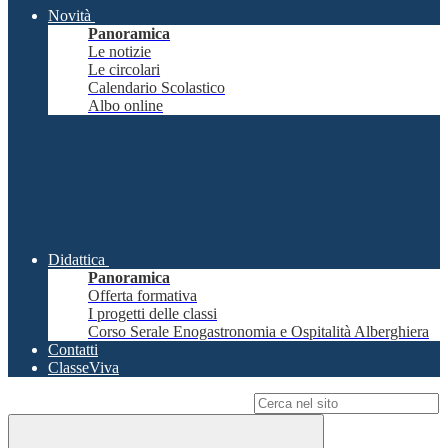
Novità
Panoramica
Le notizie
Le circolari
Calendario Scolastico
Albo online
Didattica
Panoramica
Offerta formativa
I progetti delle classi
Corso Serale Enogastronomia e Ospitalità Alberghiera
Contatti
ClasseViva
Campo di ricerca per le pagine del sito