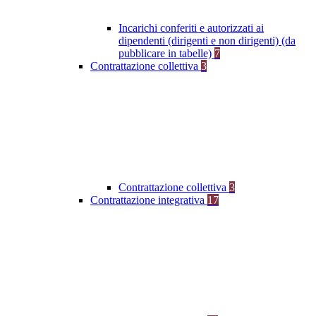
Incarichi conferiti e autorizzati ai
dipendenti (dirigenti e non dirigenti) (da
pubblicare in tabelle)
7
Contrattazione collettiva
3
Contrattazione collettiva
3
Contrattazione integrativa
17