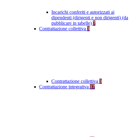
Incarichi conferiti e autorizzati ai
dipendenti (dirigenti e non dirigenti) (da
pubblicare in tabelle)
7
Contrattazione collettiva
3
Contrattazione collettiva
3
Contrattazione integrativa
17