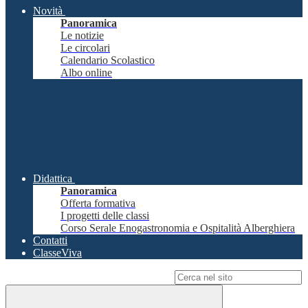
Novità
Panoramica
Le notizie
Le circolari
Calendario Scolastico
Albo online
Didattica
Panoramica
Offerta formativa
I progetti delle classi
Corso Serale Enogastronomia e Ospitalità Alberghiera
Contatti
ClasseViva
Campo di ricerca per le pagine del sito