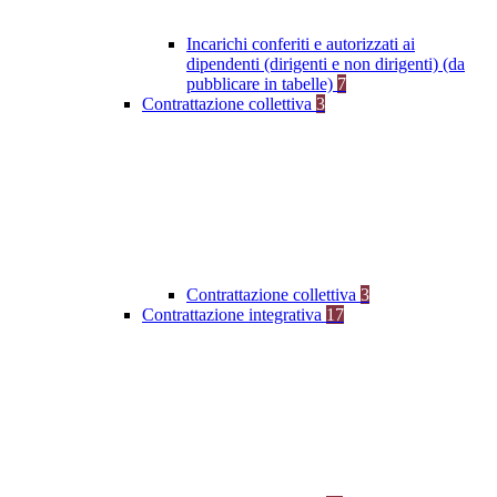
Incarichi conferiti e autorizzati ai
dipendenti (dirigenti e non dirigenti) (da
pubblicare in tabelle)
7
Contrattazione collettiva
3
Contrattazione collettiva
3
Contrattazione integrativa
17