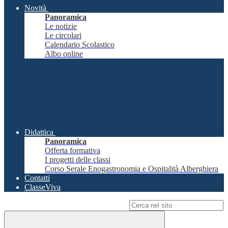
Novità
Panoramica
Le notizie
Le circolari
Calendario Scolastico
Albo online
Didattica
Panoramica
Offerta formativa
I progetti delle classi
Corso Serale Enogastronomia e Ospitalità Alberghiera
Contatti
ClasseViva
Campo di ricerca per le pagine del sito