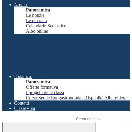
Novità
Panoramica
Le notizie
Le circolari
Calendario Scolastico
Albo online
Didattica
Panoramica
Offerta formativa
I progetti delle classi
Corso Serale Enogastronomia e Ospitalità Alberghiera
Contatti
ClasseViva
Campo di ricerca per le pagine del sito