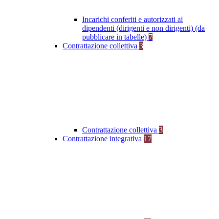
Incarichi conferiti e autorizzati ai
dipendenti (dirigenti e non dirigenti) (da
pubblicare in tabelle)
7
Contrattazione collettiva
3
Contrattazione collettiva
3
Contrattazione integrativa
17