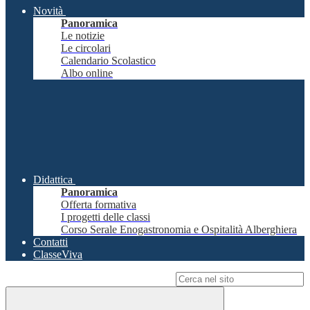
Novità
Panoramica
Le notizie
Le circolari
Calendario Scolastico
Albo online
Didattica
Panoramica
Offerta formativa
I progetti delle classi
Corso Serale Enogastronomia e Ospitalità Alberghiera
Contatti
ClasseViva
Campo di ricerca per le pagine del sito