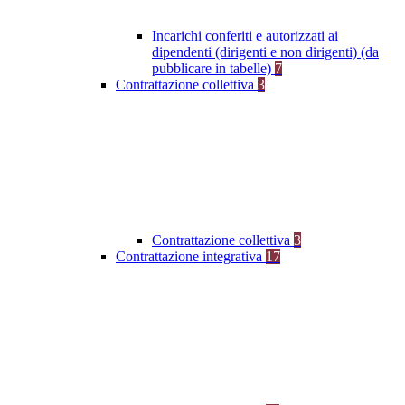
Incarichi conferiti e autorizzati ai
dipendenti (dirigenti e non dirigenti) (da
pubblicare in tabelle)
7
Contrattazione collettiva
3
Contrattazione collettiva
3
Contrattazione integrativa
17