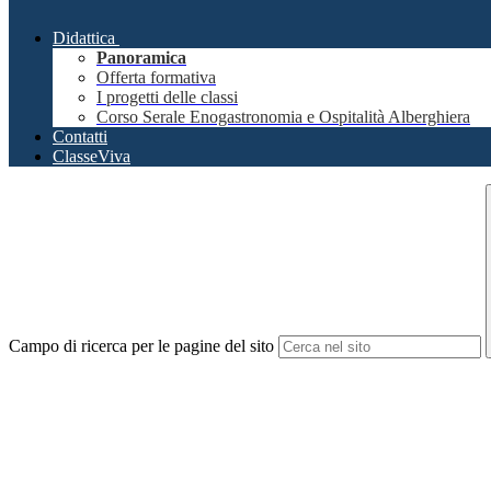
Didattica
Panoramica
Offerta formativa
I progetti delle classi
Corso Serale Enogastronomia e Ospitalità Alberghiera
Contatti
ClasseViva
Campo di ricerca per le pagine del sito