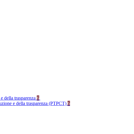
 e della trasparenza
6
rruzione e della trasparenza (PTPCT)
6