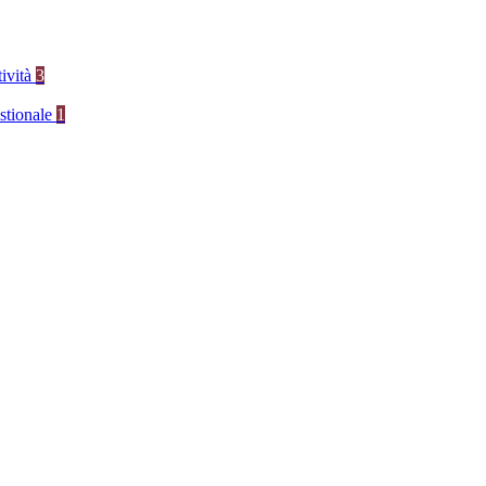
tività
3
stionale
1