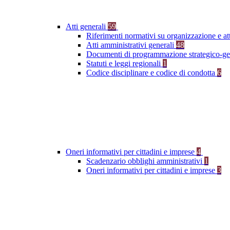
Atti generali
59
Riferimenti normativi su organizzazione e at
Atti amministrativi generali
48
Documenti di programmazione strategico-ge
Statuti e leggi regionali
1
Codice disciplinare e codice di condotta
6
Oneri informativi per cittadini e imprese
4
Scadenzario obblighi amministrativi
1
Oneri informativi per cittadini e imprese
3