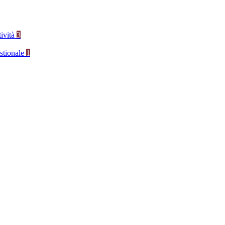
tività
3
stionale
1