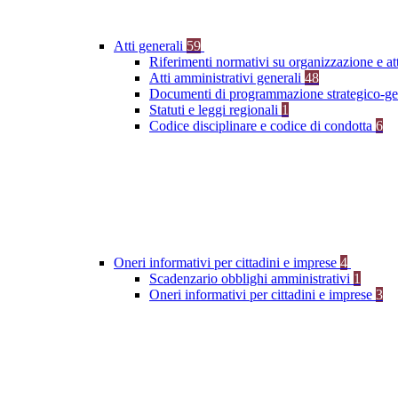
Atti generali
59
Riferimenti normativi su organizzazione e at
Atti amministrativi generali
48
Documenti di programmazione strategico-ge
Statuti e leggi regionali
1
Codice disciplinare e codice di condotta
6
Oneri informativi per cittadini e imprese
4
Scadenzario obblighi amministrativi
1
Oneri informativi per cittadini e imprese
3