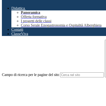
Didattica
Panoramica
Offerta formativa
I progetti delle classi
Corso Serale Enogastronomia e Ospitalità Alberghiera
Contatti
ClasseViva
Campo di ricerca per le pagine del sito