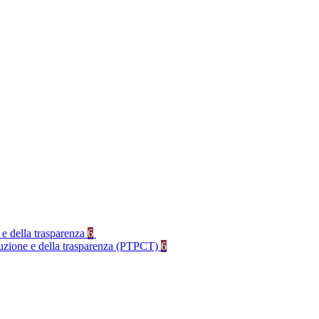
 e della trasparenza
6
rruzione e della trasparenza (PTPCT)
6