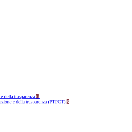
 e della trasparenza
6
rruzione e della trasparenza (PTPCT)
6