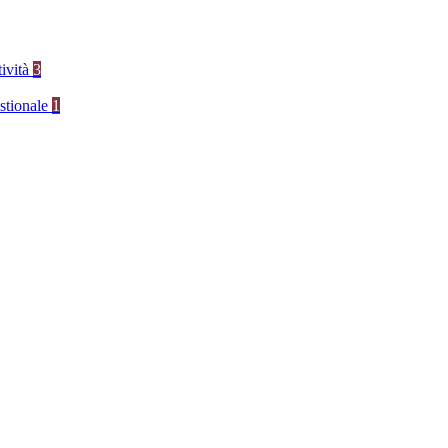
tività
3
stionale
1