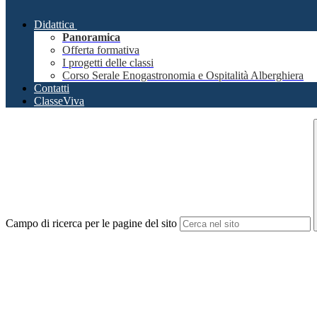
Didattica
Panoramica
Offerta formativa
I progetti delle classi
Corso Serale Enogastronomia e Ospitalità Alberghiera
Contatti
ClasseViva
Campo di ricerca per le pagine del sito