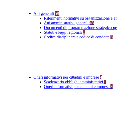
Atti generali
59
Riferimenti normativi su organizzazione e at
Atti amministrativi generali
48
Documenti di programmazione strategico-ge
Statuti e leggi regionali
1
Codice disciplinare e codice di condotta
6
Oneri informativi per cittadini e imprese
4
Scadenzario obblighi amministrativi
1
Oneri informativi per cittadini e imprese
3