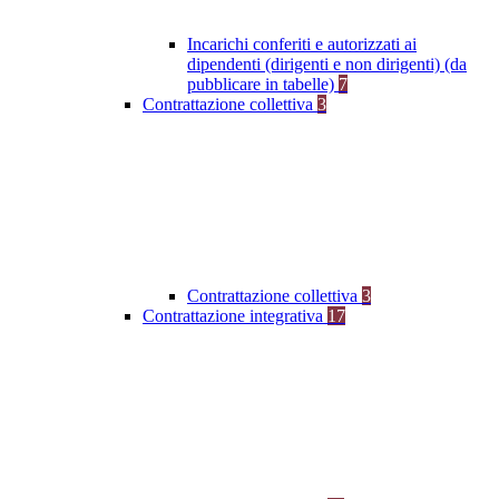
Incarichi conferiti e autorizzati ai
dipendenti (dirigenti e non dirigenti) (da
pubblicare in tabelle)
7
Contrattazione collettiva
3
Contrattazione collettiva
3
Contrattazione integrativa
17