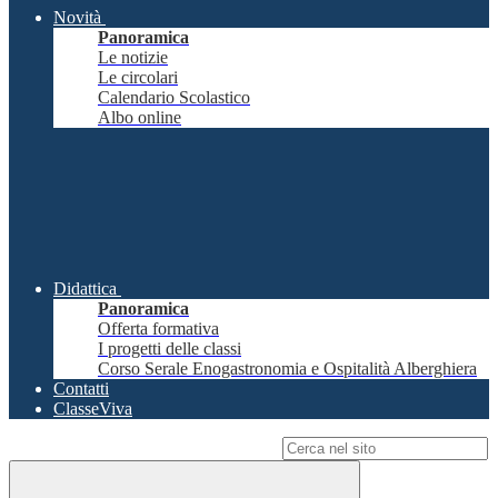
Novità
Panoramica
Le notizie
Le circolari
Calendario Scolastico
Albo online
Didattica
Panoramica
Offerta formativa
I progetti delle classi
Corso Serale Enogastronomia e Ospitalità Alberghiera
Contatti
ClasseViva
Campo di ricerca per le pagine del sito