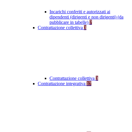
Incarichi conferiti e autorizzati ai
dipendenti (dirigenti e non dirigenti) (da
pubblicare in tabelle)
7
Contrattazione collettiva
3
Contrattazione collettiva
3
Contrattazione integrativa
17