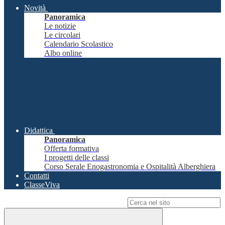
Novità
Panoramica
Le notizie
Le circolari
Calendario Scolastico
Albo online
Didattica
Panoramica
Offerta formativa
I progetti delle classi
Corso Serale Enogastronomia e Ospitalità Alberghiera
Contatti
ClasseViva
Campo di ricerca per le pagine del sito