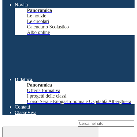
Novità
Panoramica
Le notizie
Le circolari
Calendario Scolastico
Albo online
Didattica
Panoramica
Offerta formativa
I progetti delle classi
Corso Serale Enogastronomia e Ospitalità Alberghiera
Contatti
ClasseViva
Campo di ricerca per le pagine del sito