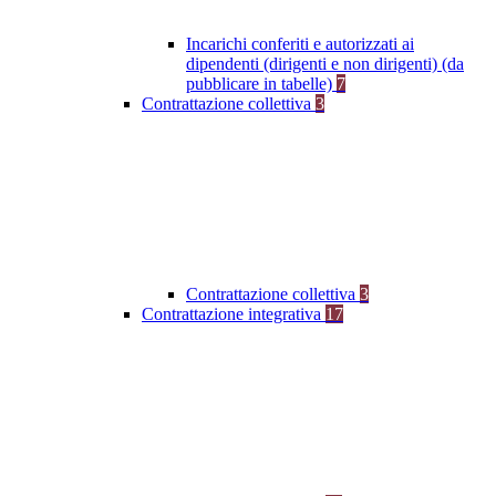
Incarichi conferiti e autorizzati ai
dipendenti (dirigenti e non dirigenti) (da
pubblicare in tabelle)
7
Contrattazione collettiva
3
Contrattazione collettiva
3
Contrattazione integrativa
17