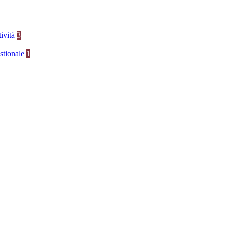
tività
3
stionale
1