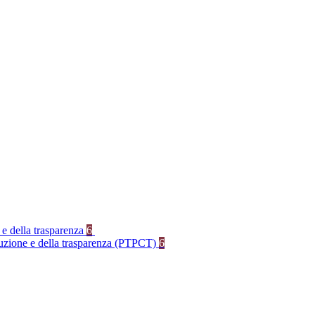
 e della trasparenza
6
rruzione e della trasparenza (PTPCT)
6