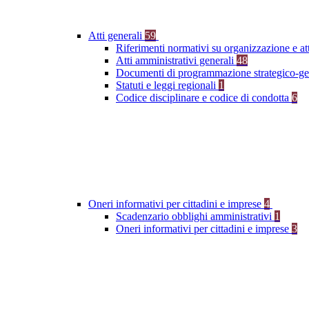
Atti generali
59
Riferimenti normativi su organizzazione e at
Atti amministrativi generali
48
Documenti di programmazione strategico-ge
Statuti e leggi regionali
1
Codice disciplinare e codice di condotta
6
Oneri informativi per cittadini e imprese
4
Scadenzario obblighi amministrativi
1
Oneri informativi per cittadini e imprese
3