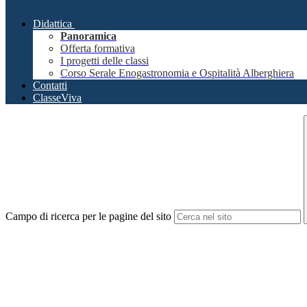
Didattica
Panoramica
Offerta formativa
I progetti delle classi
Corso Serale Enogastronomia e Ospitalità Alberghiera
Contatti
ClasseViva
Campo di ricerca per le pagine del sito