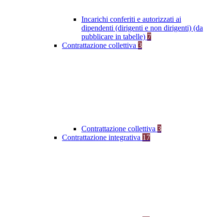
Incarichi conferiti e autorizzati ai
dipendenti (dirigenti e non dirigenti) (da
pubblicare in tabelle)
7
Contrattazione collettiva
3
Contrattazione collettiva
3
Contrattazione integrativa
17