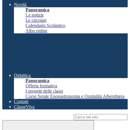
Novità
Panoramica
Le notizie
Le circolari
Calendario Scolastico
Albo online
Didattica
Panoramica
Offerta formativa
I progetti delle classi
Corso Serale Enogastronomia e Ospitalità Alberghiera
Contatti
ClasseViva
Campo di ricerca per le pagine del sito