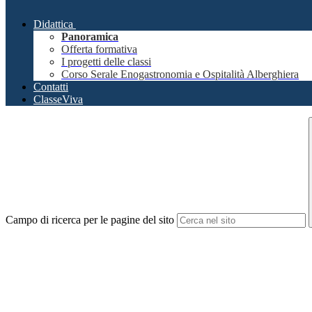
Didattica
Panoramica
Offerta formativa
I progetti delle classi
Corso Serale Enogastronomia e Ospitalità Alberghiera
Contatti
ClasseViva
Campo di ricerca per le pagine del sito