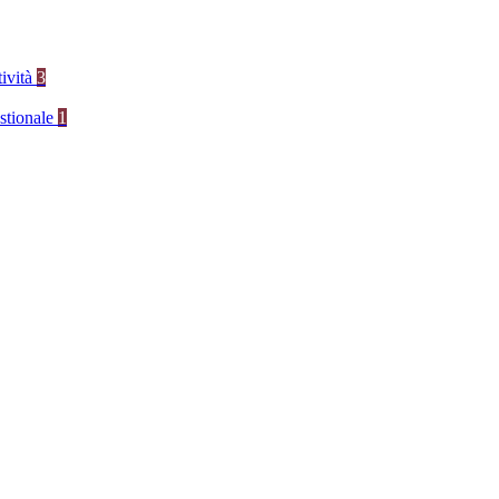
tività
3
stionale
1