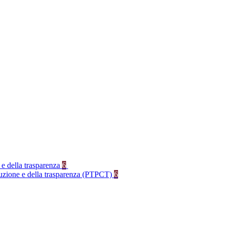
 e della trasparenza
6
rruzione e della trasparenza (PTPCT)
6