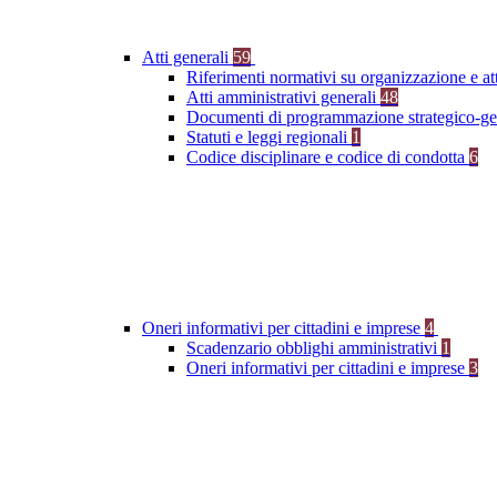
Atti generali
59
Riferimenti normativi su organizzazione e at
Atti amministrativi generali
48
Documenti di programmazione strategico-ge
Statuti e leggi regionali
1
Codice disciplinare e codice di condotta
6
Oneri informativi per cittadini e imprese
4
Scadenzario obblighi amministrativi
1
Oneri informativi per cittadini e imprese
3