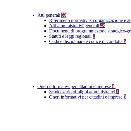
Atti generali
59
Riferimenti normativi su organizzazione e at
Atti amministrativi generali
48
Documenti di programmazione strategico-ge
Statuti e leggi regionali
1
Codice disciplinare e codice di condotta
6
Oneri informativi per cittadini e imprese
4
Scadenzario obblighi amministrativi
1
Oneri informativi per cittadini e imprese
3