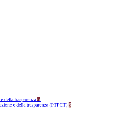
 e della trasparenza
6
rruzione e della trasparenza (PTPCT)
6