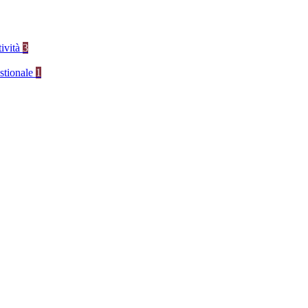
tività
3
stionale
1