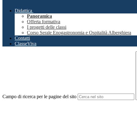
Didattica
Panoramica
Offerta formativa
I progetti delle classi
Corso Serale Enogastronomia e Ospitalità Alberghiera
Contatti
ClasseViva
Campo di ricerca per le pagine del sito