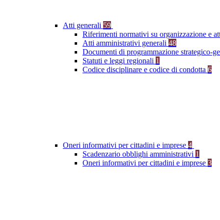
Atti generali
59
Riferimenti normativi su organizzazione e at
Atti amministrativi generali
48
Documenti di programmazione strategico-ge
Statuti e leggi regionali
1
Codice disciplinare e codice di condotta
6
Oneri informativi per cittadini e imprese
4
Scadenzario obblighi amministrativi
1
Oneri informativi per cittadini e imprese
3