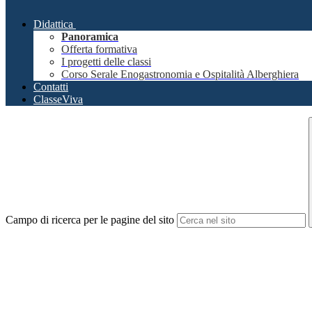
Didattica
Panoramica
Offerta formativa
I progetti delle classi
Corso Serale Enogastronomia e Ospitalità Alberghiera
Contatti
ClasseViva
Campo di ricerca per le pagine del sito