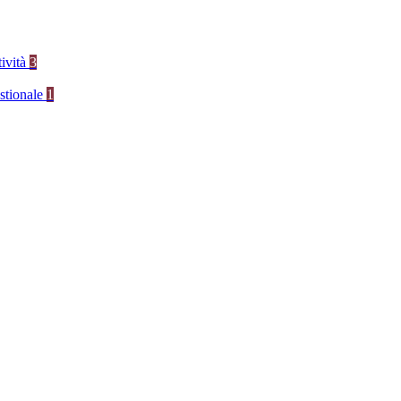
tività
3
stionale
1