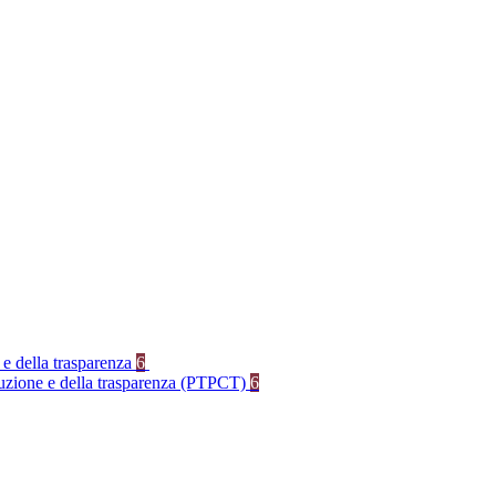
 e della trasparenza
6
rruzione e della trasparenza (PTPCT)
6