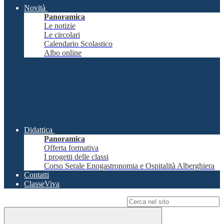
Novità
Panoramica
Le notizie
Le circolari
Calendario Scolastico
Albo online
Didattica
Panoramica
Offerta formativa
I progetti delle classi
Corso Serale Enogastronomia e Ospitalità Alberghiera
Contatti
ClasseViva
Campo di ricerca per le pagine del sito