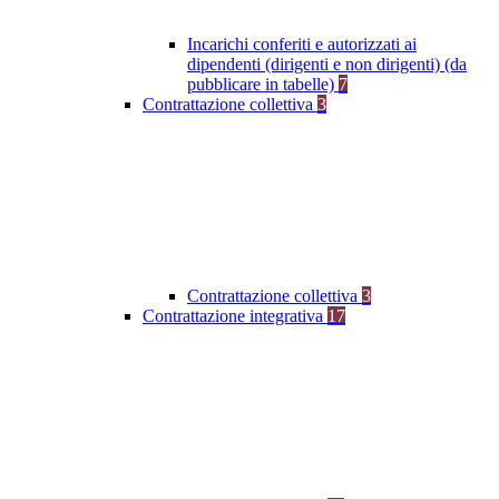
Incarichi conferiti e autorizzati ai
dipendenti (dirigenti e non dirigenti) (da
pubblicare in tabelle)
7
Contrattazione collettiva
3
Contrattazione collettiva
3
Contrattazione integrativa
17