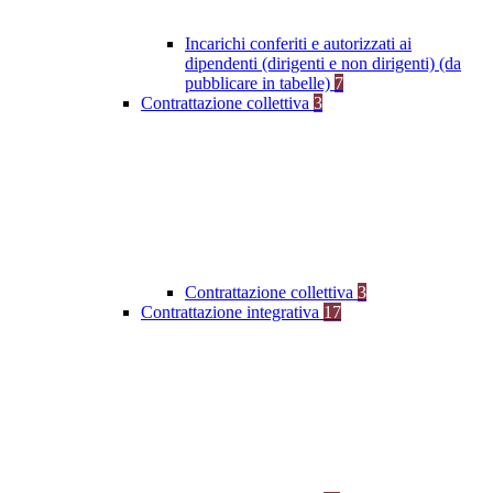
Incarichi conferiti e autorizzati ai
dipendenti (dirigenti e non dirigenti) (da
pubblicare in tabelle)
7
Contrattazione collettiva
3
Contrattazione collettiva
3
Contrattazione integrativa
17