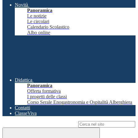
Novità
Panoramica
Le notizie
Le circolari
Calendario Scolastico
Albo online
Didattica
Panoramica
Offerta formativa
I progetti delle classi
Corso Serale Enogastronomia e Ospitalità Alberghiera
Contatti
ClasseViva
Campo di ricerca per le pagine del sito