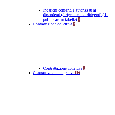
Incarichi conferiti e autorizzati ai
dipendenti (dirigenti e non dirigenti) (da
pubblicare in tabelle)
7
Contrattazione collettiva
3
Contrattazione collettiva
3
Contrattazione integrativa
17