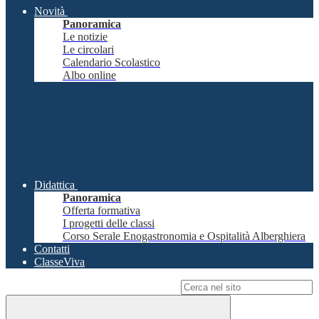
Novità
Panoramica
Le notizie
Le circolari
Calendario Scolastico
Albo online
Didattica
Panoramica
Offerta formativa
I progetti delle classi
Corso Serale Enogastronomia e Ospitalità Alberghiera
Contatti
ClasseViva
Campo di ricerca per le pagine del sito