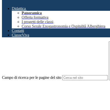
Didattica
Panoramica
Offerta formativa
I progetti delle classi
Corso Serale Enogastronomia e Ospitalità Alberghiera
Contatti
ClasseViva
Campo di ricerca per le pagine del sito