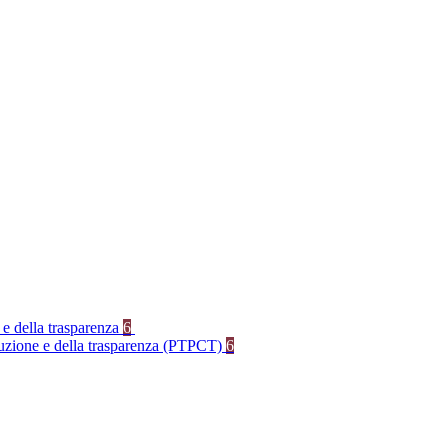
 e della trasparenza
6
rruzione e della trasparenza (PTPCT)
6