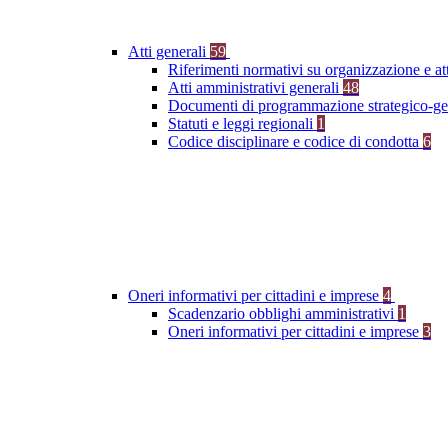
Atti generali
59
Riferimenti normativi su organizzazione e at
Atti amministrativi generali
48
Documenti di programmazione strategico-ge
Statuti e leggi regionali
1
Codice disciplinare e codice di condotta
6
Oneri informativi per cittadini e imprese
4
Scadenzario obblighi amministrativi
1
Oneri informativi per cittadini e imprese
3