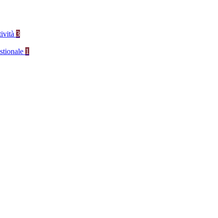
tività
3
stionale
1