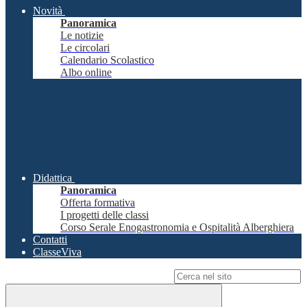
Novità
Panoramica
Le notizie
Le circolari
Calendario Scolastico
Albo online
Didattica
Panoramica
Offerta formativa
I progetti delle classi
Corso Serale Enogastronomia e Ospitalità Alberghiera
Contatti
ClasseViva
Campo di ricerca per le pagine del sito