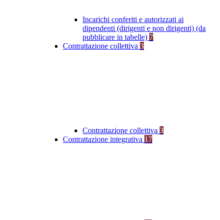
Incarichi conferiti e autorizzati ai
dipendenti (dirigenti e non dirigenti) (da
pubblicare in tabelle)
7
Contrattazione collettiva
3
Contrattazione collettiva
3
Contrattazione integrativa
17