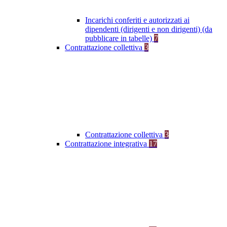
Incarichi conferiti e autorizzati ai
dipendenti (dirigenti e non dirigenti) (da
pubblicare in tabelle)
7
Contrattazione collettiva
3
Contrattazione collettiva
3
Contrattazione integrativa
17