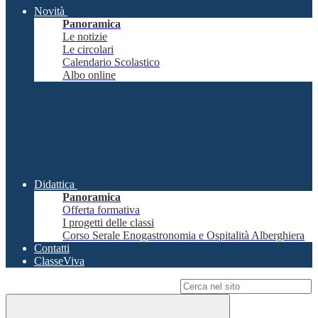
Novità
Panoramica
Le notizie
Le circolari
Calendario Scolastico
Albo online
Didattica
Panoramica
Offerta formativa
I progetti delle classi
Corso Serale Enogastronomia e Ospitalità Alberghiera
Contatti
ClasseViva
Campo di ricerca per le pagine del sito