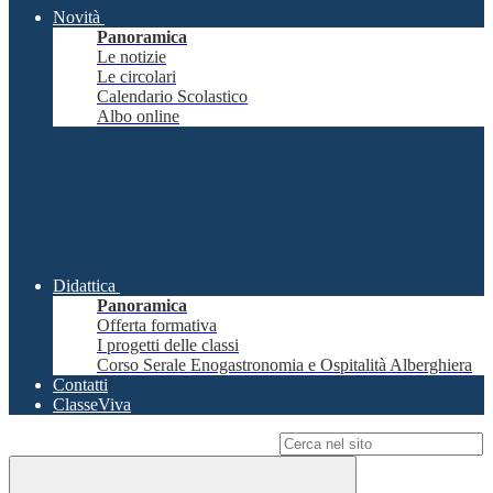
Novità
Panoramica
Le notizie
Le circolari
Calendario Scolastico
Albo online
Didattica
Panoramica
Offerta formativa
I progetti delle classi
Corso Serale Enogastronomia e Ospitalità Alberghiera
Contatti
ClasseViva
Campo di ricerca per le pagine del sito