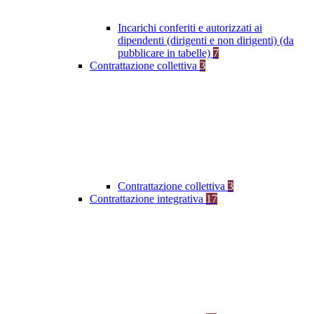
Incarichi conferiti e autorizzati ai
dipendenti (dirigenti e non dirigenti) (da
pubblicare in tabelle)
7
Contrattazione collettiva
3
Contrattazione collettiva
3
Contrattazione integrativa
17