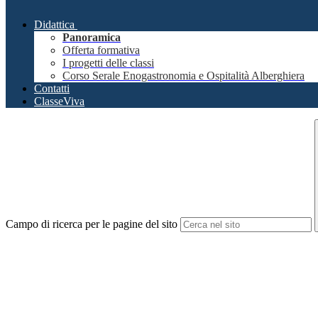
Didattica
Panoramica
Offerta formativa
I progetti delle classi
Corso Serale Enogastronomia e Ospitalità Alberghiera
Contatti
ClasseViva
Campo di ricerca per le pagine del sito