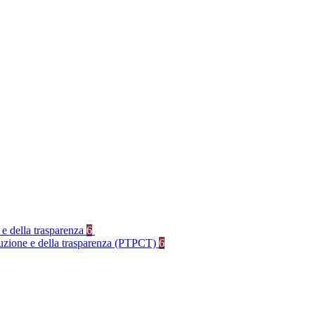
 e della trasparenza
6
rruzione e della trasparenza (PTPCT)
6