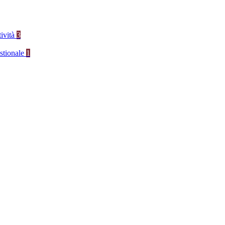
tività
3
stionale
1