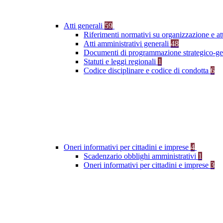
Atti generali
59
Riferimenti normativi su organizzazione e at
Atti amministrativi generali
48
Documenti di programmazione strategico-ge
Statuti e leggi regionali
1
Codice disciplinare e codice di condotta
6
Oneri informativi per cittadini e imprese
4
Scadenzario obblighi amministrativi
1
Oneri informativi per cittadini e imprese
3