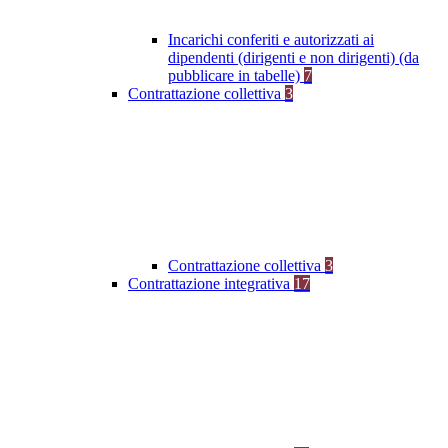
Incarichi conferiti e autorizzati ai
dipendenti (dirigenti e non dirigenti) (da
pubblicare in tabelle)
7
Contrattazione collettiva
3
Contrattazione collettiva
3
Contrattazione integrativa
17