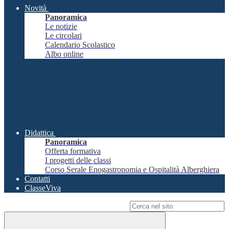
Novità
Panoramica
Le notizie
Le circolari
Calendario Scolastico
Albo online
Didattica
Panoramica
Offerta formativa
I progetti delle classi
Corso Serale Enogastronomia e Ospitalità Alberghiera
Contatti
ClasseViva
Campo di ricerca per le pagine del sito