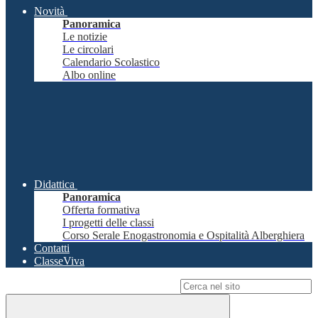
Novità
Panoramica
Le notizie
Le circolari
Calendario Scolastico
Albo online
Didattica
Panoramica
Offerta formativa
I progetti delle classi
Corso Serale Enogastronomia e Ospitalità Alberghiera
Contatti
ClasseViva
Campo di ricerca per le pagine del sito