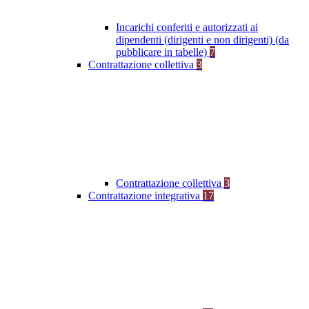
Incarichi conferiti e autorizzati ai
dipendenti (dirigenti e non dirigenti) (da
pubblicare in tabelle)
7
Contrattazione collettiva
3
Contrattazione collettiva
3
Contrattazione integrativa
17