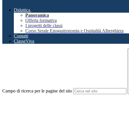
Didattica
Panoramica
Offerta formativa
I progetti delle classi
Corso Serale Enogastronomia e Ospitalità Alberghiera
Contatti
ClasseViva
Campo di ricerca per le pagine del sito