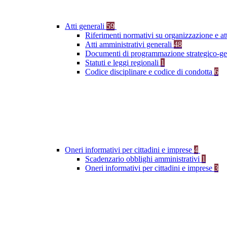
Atti generali
59
Riferimenti normativi su organizzazione e at
Atti amministrativi generali
48
Documenti di programmazione strategico-ge
Statuti e leggi regionali
1
Codice disciplinare e codice di condotta
6
Oneri informativi per cittadini e imprese
4
Scadenzario obblighi amministrativi
1
Oneri informativi per cittadini e imprese
3