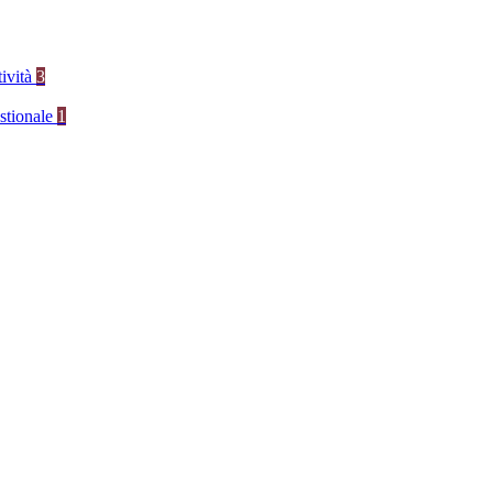
tività
3
stionale
1