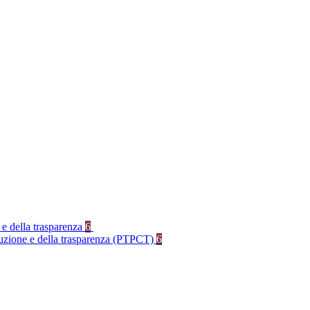
 e della trasparenza
6
rruzione e della trasparenza (PTPCT)
6