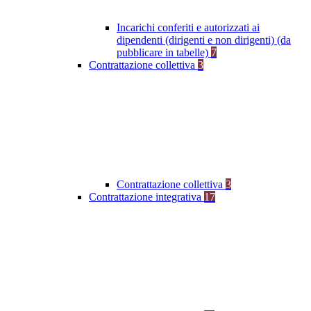
Incarichi conferiti e autorizzati ai
dipendenti (dirigenti e non dirigenti) (da
pubblicare in tabelle)
7
Contrattazione collettiva
3
Contrattazione collettiva
3
Contrattazione integrativa
17