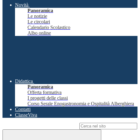
Novità
Panoramica
Le notizie
Le circolari
Calendario Scolastico
Albo online
Didattica
Panoramica
Offerta formativa
I progetti delle classi
Corso Serale Enogastronomia e Ospitalità Alberghiera
Contatti
ClasseViva
Campo di ricerca per le pagine del sito