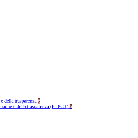
 e della trasparenza
6
rruzione e della trasparenza (PTPCT)
6