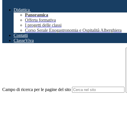
Didattica
Panoramica
Offerta formativa
I progetti delle classi
Corso Serale Enogastronomia e Ospitalità Alberghiera
Contatti
ClasseViva
Campo di ricerca per le pagine del sito