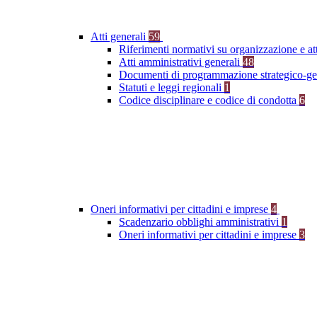
Atti generali
59
Riferimenti normativi su organizzazione e at
Atti amministrativi generali
48
Documenti di programmazione strategico-ge
Statuti e leggi regionali
1
Codice disciplinare e codice di condotta
6
Oneri informativi per cittadini e imprese
4
Scadenzario obblighi amministrativi
1
Oneri informativi per cittadini e imprese
3