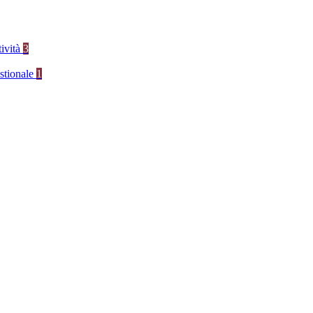
tività
3
stionale
1