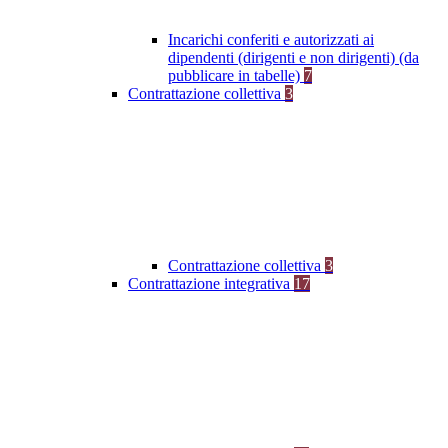
Incarichi conferiti e autorizzati ai
dipendenti (dirigenti e non dirigenti) (da
pubblicare in tabelle)
7
Contrattazione collettiva
3
Contrattazione collettiva
3
Contrattazione integrativa
17