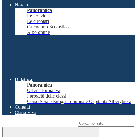
Novità
Panoramica
Le notizie
Le circolari
Calendario Scolastico
Albo online
Didattica
Panoramica
Offerta formativa
I progetti delle classi
Corso Serale Enogastronomia e Ospitalità Alberghiera
Contatti
ClasseViva
Campo di ricerca per le pagine del sito