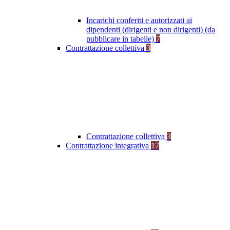
Incarichi conferiti e autorizzati ai
dipendenti (dirigenti e non dirigenti) (da
pubblicare in tabelle)
7
Contrattazione collettiva
3
Contrattazione collettiva
3
Contrattazione integrativa
17