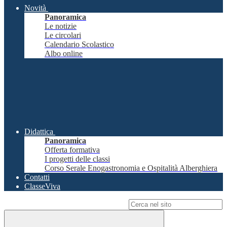
Novità
Panoramica
Le notizie
Le circolari
Calendario Scolastico
Albo online
Didattica
Panoramica
Offerta formativa
I progetti delle classi
Corso Serale Enogastronomia e Ospitalità Alberghiera
Contatti
ClasseViva
Campo di ricerca per le pagine del sito