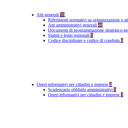
Atti generali
59
Riferimenti normativi su organizzazione e at
Atti amministrativi generali
48
Documenti di programmazione strategico-ge
Statuti e leggi regionali
1
Codice disciplinare e codice di condotta
6
Oneri informativi per cittadini e imprese
4
Scadenzario obblighi amministrativi
1
Oneri informativi per cittadini e imprese
3