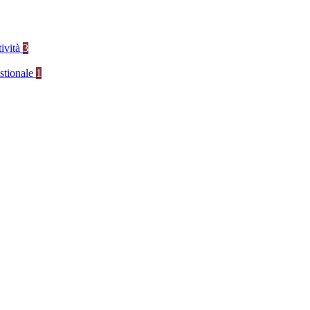
tività
3
stionale
1