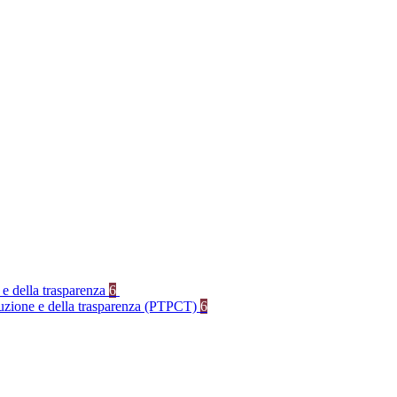
 e della trasparenza
6
rruzione e della trasparenza (PTPCT)
6