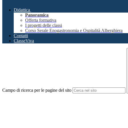
Didattica
Panoramica
Offerta formativa
I progetti delle classi
Corso Serale Enogastronomia e Ospitalità Alberghiera
Contatti
ClasseViva
Campo di ricerca per le pagine del sito