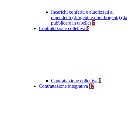
Incarichi conferiti e autorizzati ai
dipendenti (dirigenti e non dirigenti) (da
pubblicare in tabelle)
7
Contrattazione collettiva
3
Contrattazione collettiva
3
Contrattazione integrativa
17