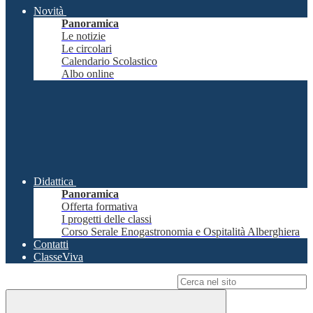
Novità
Panoramica
Le notizie
Le circolari
Calendario Scolastico
Albo online
Didattica
Panoramica
Offerta formativa
I progetti delle classi
Corso Serale Enogastronomia e Ospitalità Alberghiera
Contatti
ClasseViva
Campo di ricerca per le pagine del sito