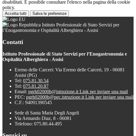
disabilitati. È possibile consultare l'elenco nella pagina della cookie
policy.
Accetta tutti
Salva le preferenze
Istituto Professionale di Stato Servizi per
l’Enogastronomia e Ospitalità Alberghiera - Assisi
Contatti
Istituto Professionale di Stato Servizi per l’Enogastronomia e
Ospitalità Alberghiera - Assisi
Eremo delle Carceri: Via Eremo delle Carceri, 19 - 06081
Assisi (PG)
Tel:
075.81.30.54
Tel:
075.81.20.87
Email:
pgrh02000b@istruzione.it
Link per inviare una mail
PEC:
pgrh02000b@pec.istruzione.it
Link per inviare una mail
C.F.: 94091390545
Sede di Santa Maria Degli Angeli
Via Armando Diaz, 8 - 06081
Telefono: 075.80.44.495
Seguici su