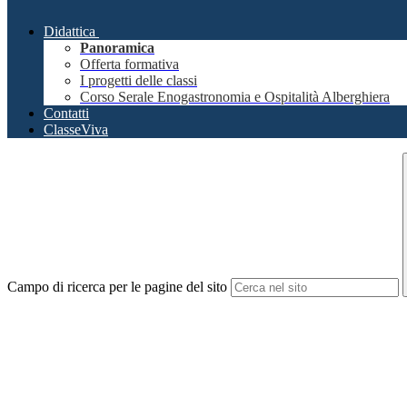
Didattica
Panoramica
Offerta formativa
I progetti delle classi
Corso Serale Enogastronomia e Ospitalità Alberghiera
Contatti
ClasseViva
Campo di ricerca per le pagine del sito