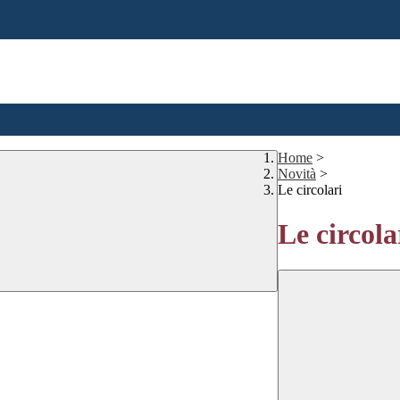
Home
>
Novità
>
Le circolari
Le circola