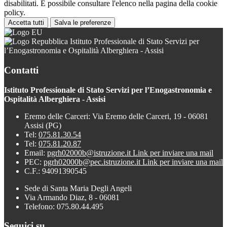
disabilitati. È possibile consultare l'elenco nella pagina della cookie
policy.
Accetta tutti
Salva le preferenze
Istituto Professionale di Stato Servizi per
l’Enogastronomia e Ospitalità Alberghiera - Assisi
Contatti
Istituto Professionale di Stato Servizi per l’Enogastronomia e
Ospitalità Alberghiera - Assisi
Eremo delle Carceri: Via Eremo delle Carceri, 19 - 06081
Assisi (PG)
Tel:
075.81.30.54
Tel:
075.81.20.87
Email:
pgrh02000b@istruzione.it
Link per inviare una mail
PEC:
pgrh02000b@pec.istruzione.it
Link per inviare una mail
C.F.: 94091390545
Sede di Santa Maria Degli Angeli
Via Armando Diaz, 8 - 06081
Telefono: 075.80.44.495
Seguici su