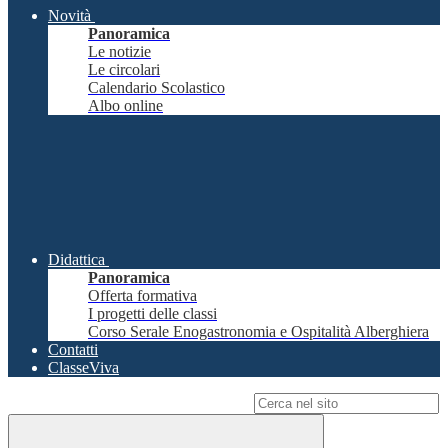
Novità
Panoramica
Le notizie
Le circolari
Calendario Scolastico
Albo online
Didattica
Panoramica
Offerta formativa
I progetti delle classi
Corso Serale Enogastronomia e Ospitalità Alberghiera
Contatti
ClasseViva
Campo di ricerca per le pagine del sito