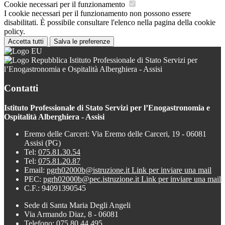
Cookie necessari per il funzionamento
I cookie necessari per il funzionamento non possono essere
disabilitati. È possibile consultare l'elenco nella pagina della cookie
policy.
Accetta tutti
Salva le preferenze
Istituto Professionale di Stato Servizi per
l’Enogastronomia e Ospitalità Alberghiera - Assisi
Contatti
Istituto Professionale di Stato Servizi per l’Enogastronomia e
Ospitalità Alberghiera - Assisi
Eremo delle Carceri: Via Eremo delle Carceri, 19 - 06081
Assisi (PG)
Tel:
075.81.30.54
Tel:
075.81.20.87
Email:
pgrh02000b@istruzione.it
Link per inviare una mail
PEC:
pgrh02000b@pec.istruzione.it
Link per inviare una mail
C.F.: 94091390545
Sede di Santa Maria Degli Angeli
Via Armando Diaz, 8 - 06081
Telefono: 075.80.44.495