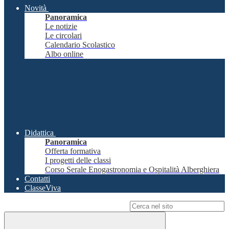
Novità
Panoramica
Le notizie
Le circolari
Calendario Scolastico
Albo online
Didattica
Panoramica
Offerta formativa
I progetti delle classi
Corso Serale Enogastronomia e Ospitalità Alberghiera
Contatti
ClasseViva
Campo di ricerca per le pagine del sito