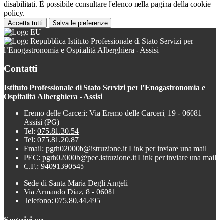
disabilitati. È possibile consultare l'elenco nella pagina della cookie
policy.
Accetta tutti
Salva le preferenze
Istituto Professionale di Stato Servizi per
l’Enogastronomia e Ospitalità Alberghiera - Assisi
Contatti
Istituto Professionale di Stato Servizi per l’Enogastronomia e
Ospitalità Alberghiera - Assisi
Eremo delle Carceri: Via Eremo delle Carceri, 19 - 06081
Assisi (PG)
Tel:
075.81.30.54
Tel:
075.81.20.87
Email:
pgrh02000b@istruzione.it
Link per inviare una mail
PEC:
pgrh02000b@pec.istruzione.it
Link per inviare una mail
C.F.: 94091390545
Sede di Santa Maria Degli Angeli
Via Armando Diaz, 8 - 06081
Telefono: 075.80.44.495
Seguici su