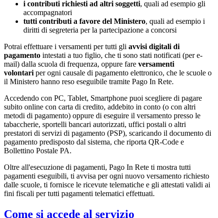
i contributi richiesti ad altri soggetti
, quali ad esempio gli
accompagnatori
tutti contributi a favore del Ministero
, quali ad esempio i
diritti di segreteria per la partecipazione a concorsi
Potrai effettuare i versamenti per tutti gli
avvisi digitali di
pagamento
intestati a tuo figlio, che ti sono stati notificati (per e-
mail) dalla scuola di frequenza, oppure fare
versamenti
volontari
per ogni causale di pagamento elettronico, che le scuole o
il Ministero hanno reso eseguibile tramite Pago In Rete.
Accedendo con PC, Tablet, Smartphone puoi scegliere di pagare
subito online con carta di credito, addebito in conto (o con altri
metodi di pagamento) oppure di eseguire il versamento presso le
tabaccherie, sportelli bancari autorizzati, uffici postali o altri
prestatori di servizi di pagamento (PSP), scaricando il documento di
pagamento predisposto dal sistema, che riporta QR-Code e
Bollettino Postale PA.
Oltre all'esecuzione di pagamenti, Pago In Rete ti mostra tutti
pagamenti eseguibili, ti avvisa per ogni nuovo versamento richiesto
dalle scuole, ti fornisce le ricevute telematiche e gli attestati validi ai
fini fiscali per tutti pagamenti telematici effettuati.
Come si accede al servizio