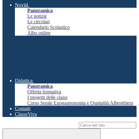
Novità
Panoramica
Le notizie
Le circolari
Calendario Scolastico
Albo online
Didattica
Panoramica
Offerta formativa
I progetti delle classi
Corso Serale Enogastronomia e Ospitalità Alberghiera
Contatti
ClasseViva
Campo di ricerca per le pagine del sito