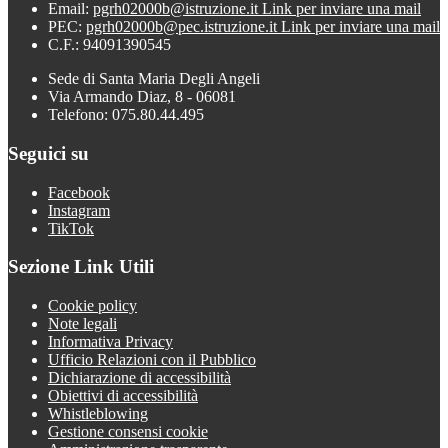
Email:
pgrh02000b@istruzione.it
Link per inviare una mail
PEC:
pgrh02000b@pec.istruzione.it
Link per inviare una mail
C.F.: 94091390545
Sede di Santa Maria Degli Angeli
Via Armando Diaz, 8 - 06081
Telefono: 075.80.44.495
Seguici su
Facebook
Instagram
TikTok
Sezione Link Utili
Cookie policy
Note legali
Informativa Privacy
Ufficio Relazioni con il Pubblico
Dichiarazione di accessibilità
Obiettivi di accessibilità
Whistleblowing
Gestione consensi cookie