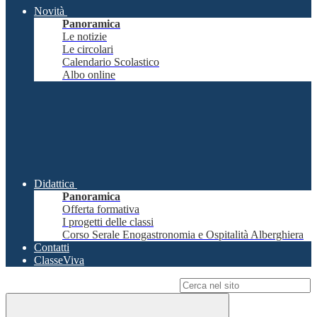
Novità
Panoramica
Le notizie
Le circolari
Calendario Scolastico
Albo online
Didattica
Panoramica
Offerta formativa
I progetti delle classi
Corso Serale Enogastronomia e Ospitalità Alberghiera
Contatti
ClasseViva
Campo di ricerca per le pagine del sito