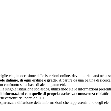
glie che, in occasione delle iscrizioni online, devono orientarsi nella sce
uole italiane, di ogni ordine e grado.
A partire da una pagina di ricerca e
un confronto sulla base di alcuni parametri.
 la singola istituzione scolastica, utilizzando sia le informazioni present
li informazioni con quelle di propria esclusiva conoscenza
(didattica,
Rilevazioni” del portale SIDI.
asparenza e diffusione delle informazioni che rappresenta uno degli eleme