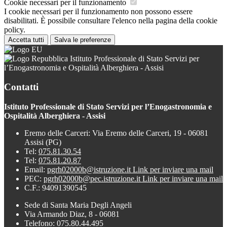
Cookie necessari per il funzionamento
I cookie necessari per il funzionamento non possono essere
disabilitati. È possibile consultare l'elenco nella pagina della cookie
policy.
Accetta tutti
Salva le preferenze
Istituto Professionale di Stato Servizi per
l’Enogastronomia e Ospitalità Alberghiera - Assisi
Contatti
Istituto Professionale di Stato Servizi per l’Enogastronomia e
Ospitalità Alberghiera - Assisi
Eremo delle Carceri: Via Eremo delle Carceri, 19 - 06081
Assisi (PG)
Tel:
075.81.30.54
Tel:
075.81.20.87
Email:
pgrh02000b@istruzione.it
Link per inviare una mail
PEC:
pgrh02000b@pec.istruzione.it
Link per inviare una mail
C.F.: 94091390545
Sede di Santa Maria Degli Angeli
Via Armando Diaz, 8 - 06081
Telefono: 075.80.44.495