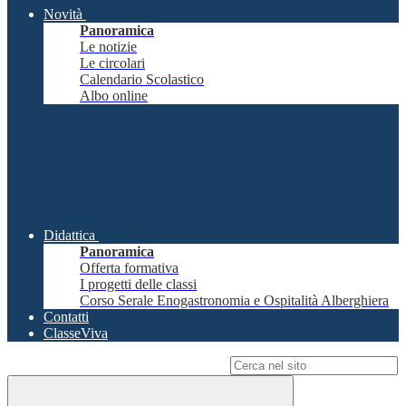
Novità
Panoramica
Le notizie
Le circolari
Calendario Scolastico
Albo online
Didattica
Panoramica
Offerta formativa
I progetti delle classi
Corso Serale Enogastronomia e Ospitalità Alberghiera
Contatti
ClasseViva
Campo di ricerca per le pagine del sito